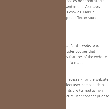
comment vous utilisez ce site Web. Ces cookies ne seront stockés
dans votre navigateur qu'avec votre consentement. Vous avez
également la possibilité de désactiver ces cookies. Mais la
désactivation de certains de ces cookies peut affecter votre
expérience de navigation.
Necessary
Necessary
Toujours activé
Necessary cookies are absolutely essential for the website to
function properly. This category only includes cookies that
ensures basic functionalities and security features of the website.
These cookies do not store any personal information.
Non-necessary
Non-necessary
Any cookies that may not be particularly necessary for the website
to function and is used specifically to collect user personal data
via analytics, ads, other embedded contents are termed as non-
necessary cookies. It is mandatory to procure user consent prior to
running these cookies on your website.
Enregistrer & appliquer