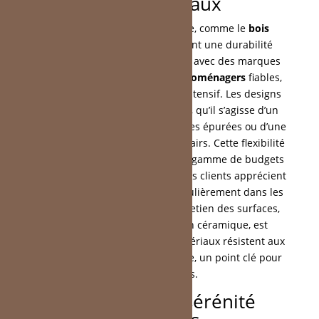
des matériaux
Les matériaux haut de gamme, comme le
bois
naturel
ou le
verre
, garantissent une durabilité
exceptionnelle. Les partenariats avec des marques
comme AEG intègrent des
électroménagers
fiables,
adaptés à un usage quotidien intensif. Les designs
s’ajustent aux goûts individuels, qu’il s’agisse d’un
style contemporain avec des lignes épurées ou d’une
approche scandinave aux tons clairs. Cette flexibilité
permet de répondre à une large gamme de budgets
et de préférences esthétiques. Les clients apprécient
l’optimisation de l’espace, particulièrement dans les
pièces exiguës. La facilité d’entretien des surfaces,
comme les plans de travail en céramique, est
également un avantage. Ces matériaux résistent aux
taches et simplifient le nettoyage, un point clé pour
les foyers actifs.
Économies et sérénité