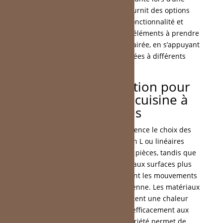
rénovation. Cuis’In Concept fournit des options
personnalisées qui allient fonctionnalité et
esthétique. Ce guide détaille les éléments à prendre
en compte pour une décision éclairée, en s’appuyant
sur des configurations adaptées à différents
espaces.
Critères de sélection pour
des meubles de cuisine à
Fondettes
La disposition de l’espace influence le choix des
configurations. Les formes en L ou linéaires
s’intègrent bien dans les petites pièces, tandis que
les îlots centraux conviennent aux surfaces plus
vastes. Ces agencements facilitent les mouvements
et améliorent l’utilisation quotidienne. Les matériaux
comme le
bois naturel
apportent une chaleur
durable, et le stratifié résiste efficacement aux
usages intensifs. Une telle variété permet de