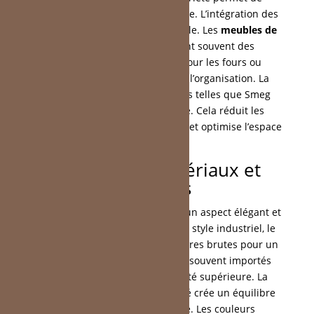
concilier apparence et robustesse. L’intégration des
appareils ménagers reste cruciale. Les
meubles de
cuisine à Fondettes
incluent souvent des
emplacements spécifiques pour les fours ou
réfrigérateurs, ce qui simplifie l’organisation. La
collaboration avec des marques telles que Smeg
assure une harmonie parfaite. Cela réduit les
besoins d’ajustements ultérieurs et optimise l’espace
disponible.
Options de matériaux et
finitions
Le verre et la céramique offrent un aspect élégant et
une facilité d’entretien. Dans un style industriel, le
métal se combine avec des textures brutes pour un
effet contrasté. Ces matériaux, souvent importés
d’Italie, garantissent une qualité supérieure. La
combinaison de bois et de laqué crée un équilibre
visuel sans alourdir la pièce. Les couleurs