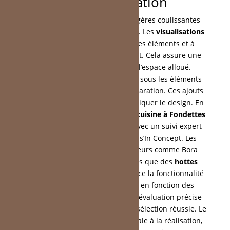
personnalisation
Les accessoires tels que les étagères coulissantes
augmentent l’utilité des
meubles
. Les
visualisations
en 3D
aident à prévisualiser ces éléments et à
ajuster les mesures précisément. Cela assure une
correspondance exacte avec l’espace alloué.
L’éclairage avec des bandes LED sous les éléments
hauts illumine les zones de préparation. Ces ajouts
améliorent le confort sans compliquer le design. En
résumé, le choix de
meubles de cuisine à Fondettes
équilibre esthétique et utilité, avec un suivi expert
tout au long du projet chez Cuis’In Concept. Les
partenariats avec des fournisseurs comme Bora
intègrent des innovations, telles que des
hottes
aspirantes discrètes. Cela renforce la fonctionnalité
globale. Chaque projet évolue en fonction des
habitudes des utilisateurs. Une évaluation précise
des besoins forme la base d’une sélection réussie. Le
suivi personnalisé, de l’idée initiale à la réalisation,