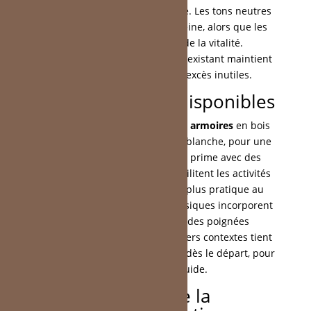
influencent l’ambiance générale. Les tons neutres
génèrent une atmosphère sereine, alors que les
accents colorés ajoutent de la vitalité.
L’harmonisation avec l’intérieur existant maintient
une unité esthétique, sans excès inutiles.
Différents styles disponibles
Le style scandinave associe des
armoires
en bois
clair à des plans en céramique blanche, pour une
sensation aérée. L’
ergonomie
prime avec des
rangements accessibles qui facilitent les activités
courantes. Cela rend l’espace plus pratique au
quotidien. Les designs néo-classiques incorporent
des détails subtils, comme des poignées
minimalistes. L’adaptation à divers contextes tient
compte des aspects techniques dès le départ, pour
une intégration fluide.
Aspects de la