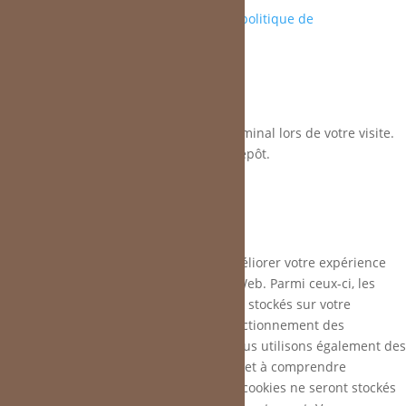
plan du site
-
mentions légales
-
politique de
confidentialité
Ce site dépose des cookies sur votre terminal lors de votre visite.
Vous pouvez accepter ou refuser leur dépôt.
J'accepte
Je refuse
En savoir plus
Fermer
Ce site Web utilise des cookies pour améliorer votre expérience
pendant que vous naviguez sur le site Web. Parmi ceux-ci, les
cookies classés comme nécessaires sont stockés sur votre
navigateur car ils sont essentiels au fonctionnement des
fonctionnalités de base du site Web. Nous utilisons également des
cookies tiers qui nous aident à analyser et à comprendre
comment vous utilisez ce site Web. Ces cookies ne seront stockés